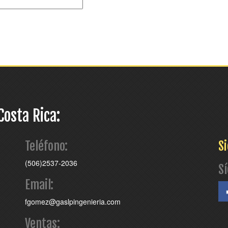
Costa Rica:
Teléfono:
Si
(506)2537-2036
S
Email:
fgomez@gaslpingenieria.com
Ventas: