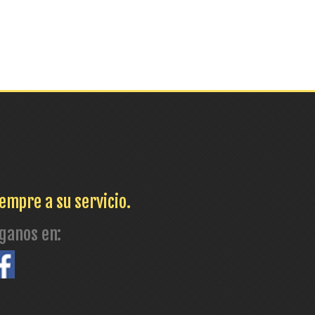
empre a su servicio.
íganos en: